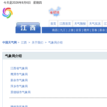
今天是
2026年8月6日
星期四
首页
江西首页
天气预报
天气实况
江
南昌
|
九江
|
上饶
|
吉安
|
赣州
|
宜春
|
新余
|
中国天气网
>
江西
>
关于我们
>
气象局介绍
气象局介绍
江西省气象局
鹰潭市气象局
新余市气象局
萍乡市气象局
景德镇市气象局
赣州市气象局