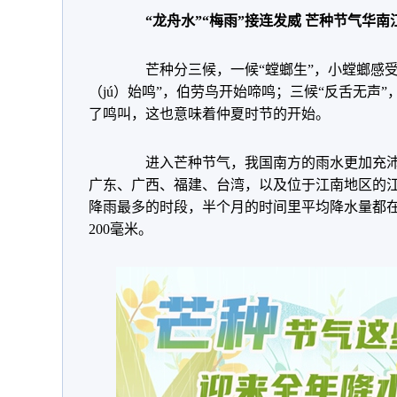
“龙舟水”“梅雨”接连发威 芒种节气华
芒种分三候，一候“螳螂生”，小螳螂感受
（jú）始鸣”，伯劳鸟开始啼鸣；三候“反舌无声
了鸣叫，这也意味着仲夏时节的开始。
进入芒种节气，我国南方的雨水更加充沛
广东、广西、福建、台湾，以及位于江南地区的
降雨最多的时段，半个月的时间里平均降水量都在
200毫米。