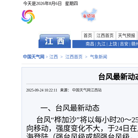
今天是
2026年8月6日
星期四
首页
江西首页
天气预报
南昌
|
九江
|
上饶
|
吉安
|
赣
中国天气网
>
江西
>
江西首页
>
气象新闻
台风最新动
2025-09-24 10:22:11 来源：
中国天气网江西站
一、台风最新动态
台风“桦加沙”将以每小时20～
向移动，强度变化不大，于24日
海登陆（强台风级或超强台风级，14～