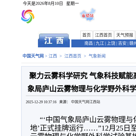
今天是
2026年8月10日
星期一
首页
江西首页
天气预报
南昌
|
九江
|
上饶
|
吉安
|
赣
中国天气网
>
江西
>
江西首页
>
气象新闻
聚力云雾科学研究 气象科技赋能
象局庐山云雾物理与化学野外科
2025-12-29 10:37:16 来源：
中国天气网江西站
“‘中国气象局庐山云雾物理
地’正式挂牌运行……”12月25日