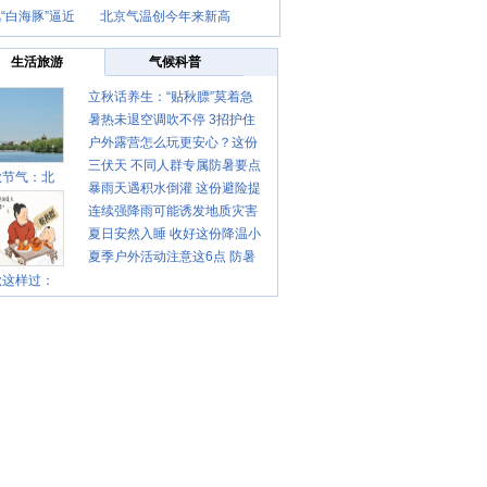
“白海豚”逼近
北京气温创今年来新高
生活旅游
气候科普
立秋话养生：“贴秋膘”莫着急
暑热未退空调吹不停 3招护住
先清暑再防燥
户外露营怎么玩更安心？这份
肩颈不酸痛
三伏天 不同人群专属防暑要点
攻略请收好
秋节气：北
暴雨天遇积水倒灌 这份避险提
请收好
连续强降雨可能诱发地质灾害
示请收好
夏日安然入睡 收好这份降温小
这些前兆要知道
夏季户外活动注意这6点 防暑
贴士
秋这样过：
健身两不误