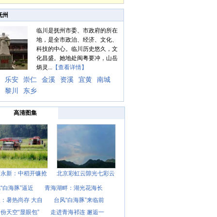
抚州
临川是抚州市委、市政府的所在
地，是全市政治、经济、文化、
科技的中心。临川历史悠久，文
化昌盛。她地处闽粤要冲，山岳
炳灵...
【查看详情】
乐安
崇仁
金溪
资溪
宜黄
南城
黎川
东乡
高清图集
西永新：中稻开镰抢
北京彩虹云隙光七彩云
“白海豚”逼近
青海湖畔：湖光花海长
：暑热尚存 大自
台风“白海豚”来临前
份天空“显眼包”
走进青海祁连 邂逅一