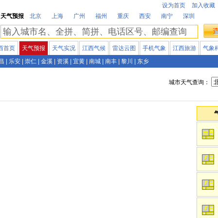
设为首页
加入收藏
天气预报
北京
上海
广州
福州
重庆
西安
南宁
深圳
西首页
天气预报
天气实况
江西气候
雷达云图
手机气象
江西旅游
气象
昌
|
乐安
|
崇仁
|
金溪
|
资溪
|
宜黄
|
南城
|
南丰
|
黎川
|
东乡
城市天气查询：