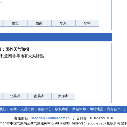
害。
西北
西南
华东
华中
8日：国外天气预报
大利亚南非等地有大风降温
北美洲
南美洲
大洋洲
我们
-
帮助
-
人员招聘
-
客服中心
-
版权声明
-
网站律师
-
网站地图
-
商务合作
-
客服邮箱：
service@weather.com.cn
广告服务：010-58991910
yright©中国气象局公共气象服务中心 All Rights Reserved (2008-2026) 版权所有 