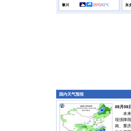
黎川
25℃
/
32℃
东
国内天气预报
08月0
未来
现强降
南、重