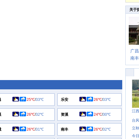
关于
广昌
南丰
昌
25℃
/
33℃
乐安
26℃
/
33℃
江
溪
26℃
/
32℃
资溪
24℃
/
30℃
台风
立秋
城
26℃
/
31℃
南丰
26℃
/
32℃
今日