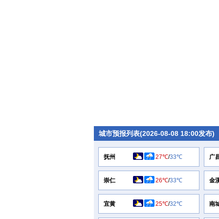
城市预报列表(2026-08-08 18:00发布)
抚州
27℃
/
33℃
广
崇仁
26℃
/
33℃
金
宜黄
25℃
/
32℃
南