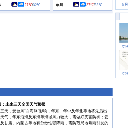
台风
乡
27℃
/
32℃
临川
27℃
/
33℃
立
立
8日：未来三天全国天气预报
三天，受台风“白海豚”影响，华东、华中及华北等地将先后出
雨天气，华东沿海及东海等海域风力较大，需做好灾害防御；云
庆及甘肃、内蒙古等地有分散性强降雨，需防范局地暴雨引发的