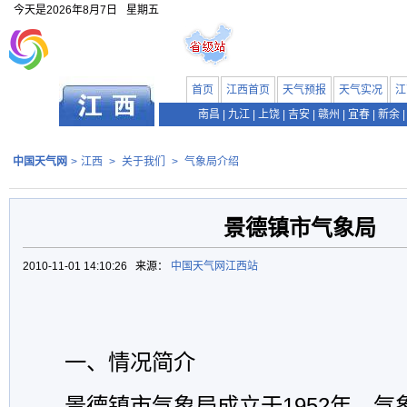
今天是
2026年8月7日
星期五
首页
江西首页
天气预报
天气实况
江
南昌
|
九江
|
上饶
|
吉安
|
赣州
|
宜春
|
新余
|
中国天气网
>
江西
>
关于我们
>
气象局介绍
景德镇市气象局
2010-11-01 14:10:26 来源：
中国天气网江西站
一、情况简介
景德镇市气象局成立于1952年。